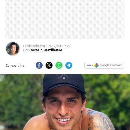
Publicado
em
17/07/23 17:21
Por
Correio Braziliense
Compartilhe