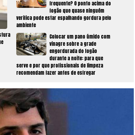
frequente? O ponto acima do
fogão que quase ninguém
verifica pode estar espalhando gordura pelo
ambiente
stura
Colocar um pano úmido com
ue
vinagre sobre a grade
engordurada do fogão
durante a noite: para que
serve e por que profissionais de limpeza
recomendam fazer antes de esfregar