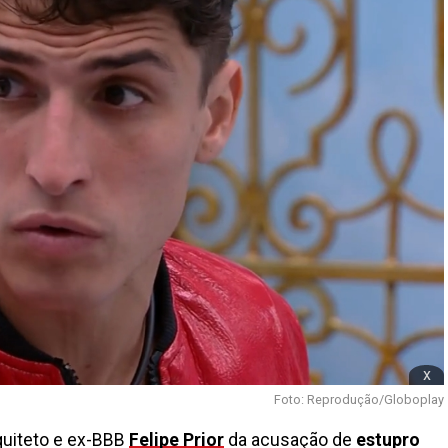
x
Foto: Reprodução/Globoplay
quiteto e ex-BBB
Felipe Prior
da acusação de
estupro