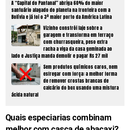
A “Capital do Pantanal” abriga 60% do maior
santuário alagado do planeta na fronteira com a
Bolívia e já foi o 3º maior porto da América Latina
Vizinho constrói laje sobre a
garagem e transforma em terraço
com churrasqueira, peso extra
racha a viga da casa geminada ao
lado e Justiça manda demolir e pagar R$ 27 mil
Sem produtos químicos caros, nem
esfregar com força: a melhor forma
de remover crostas brancas de
calcário do box usando uma mistura
ácida natural
Quais especiarias combinam
melhor com casca de abacaxi?