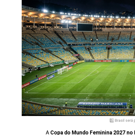
5️⃣ Brasil se
A
Copa do Mundo Feminina 2027 no B