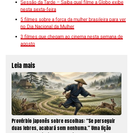
Sessão da Tarde – Saiba qual filme a Globo exibe
nesta sexta-feira
5 filmes sobre a força da mulher brasileira para ver
no Dia Nacional da Mulher
3 filmes que chegam ao cinema nesta semana de
agosto
Leia mais
Provérbio japonês sobre escolhas: “Se perseguir
duas lebres, acabará sem nenhuma.” Uma lição