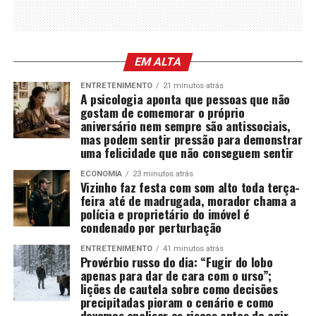
EM ALTA
ENTRETENIMENTO
21 minutos atrás
A psicologia aponta que pessoas que não
gostam de comemorar o próprio
aniversário nem sempre são antissociais,
mas podem sentir pressão para demonstrar
uma felicidade que não conseguem sentir
ECONOMIA
23 minutos atrás
Vizinho faz festa com som alto toda terça-
feira até de madrugada, morador chama a
polícia e proprietário do imóvel é
condenado por perturbação
ENTRETENIMENTO
41 minutos atrás
Provérbio russo do dia: “Fugir do lobo
apenas para dar de cara com o urso”;
lições de cautela sobre como decisões
precipitadas pioram o cenário e como
devemos analisar os riscos antes de agir,