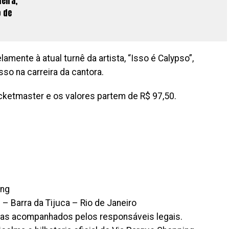
eira,
o de
amente à atual turnê da artista, “Isso é Calypso”,
o na carreira da cantora.
icketmaster e os valores partem de R$ 97,50.
ing
– Barra da Tijuca – Rio de Janeiro
nas acompanhados pelos responsáveis legais.