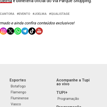
/joelma
e bilheteria oficial do Via Parque Shopping.
CANTORA
EVENTO
JOELMA
QUALISTAGE
ormado e ainda confira conteúdos exclusivos!
Esportes
Acompanhe a Tupi
ao vivo
Botafogo
Flamengo
TUPI+
Fluminense
Programação
Vasco