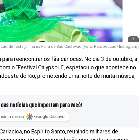
x
ção de festa junina na Feira de São Cristóvão (Foto: Reprodução/ Instagram)
para reencontrar os fãs cariocas. No dia 3 de outubro, a
 com o “Festival Calypsoul”, espetáculo que acontece no
 Sudoeste do Rio, prometendo uma noite de muita música,
 das notícias que importam para você!
ariacica, no Espírito Santo, reunindo milhares de
uminense com uma superprodução que mistura calypso,