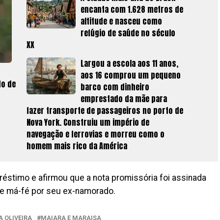
encanta com 1.628 metros de
altitude e nasceu como
refúgio de saúde no século
XX
Largou a escola aos 11 anos,
aos 16 comprou um pequeno
do de
barco com dinheiro
emprestado da mãe para
fazer transporte de passageiros no porto de
Nova York. Construiu um império de
navegação e ferrovias e morreu como o
homem mais rico da América
éstimo e afirmou que a nota promissória foi assinada
 de má-fé por seu ex-namorado.
A OLIVEIRA
MAIARA E MARAISA