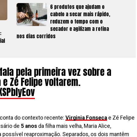
6 produtos que ajudam o
cabelo a secar mais rápido,
reduzem o tempo com o
secador e agilizam a rotina
:
nos dias corridos
ial
fala pela primeira vez sobre a
 e Zé Felipe voltarem.
KSPblyEov
conta do contexto recente:
Virginia Fonseca
e Zé Felipe
rsário de
5 anos
da filha mais velha, Maria Alice,
 possível reaproximação. Separados, os dois mantêm