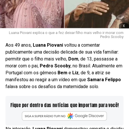
x
Luana Piovani explica o que a fez deixar filho mais velho ir morar com
Pedro Scooby
Aos 49 anos,
Luana Piovani
voltou a comentar
publicamente uma decisão delicada de sua vida familiar:
permitir que o filho mais velho,
Dom
, de 13, passasse a
morar com o pai,
Pedro Scooby
, no Brasil. Atualmente em
Portugal com os gêmeos
Bem
e
Liz
, de 9, a atriz se
manifestou ao reagir a um vídeo em que
Samara Felippo
falava sobre os desafios da maternidade solo.
Fique por dentro das notícias que importam para você!
Na interação,
Luana Piovani
demonstrou empatia e dividiu