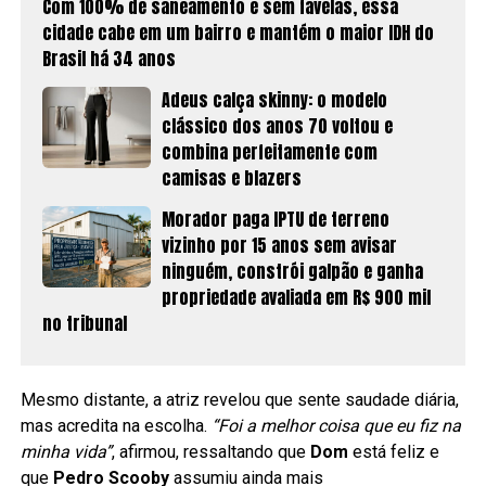
Com 100% de saneamento e sem favelas, essa
cidade cabe em um bairro e mantém o maior IDH do
Brasil há 34 anos
Adeus calça skinny: o modelo
clássico dos anos 70 voltou e
combina perfeitamente com
camisas e blazers
Morador paga IPTU de terreno
vizinho por 15 anos sem avisar
ninguém, constrói galpão e ganha
propriedade avaliada em R$ 900 mil
no tribunal
Mesmo distante, a atriz revelou que sente saudade diária,
mas acredita na escolha.
“Foi a melhor coisa que eu fiz na
minha vida”
, afirmou, ressaltando que
Dom
está feliz e
que
Pedro Scooby
assumiu ainda mais