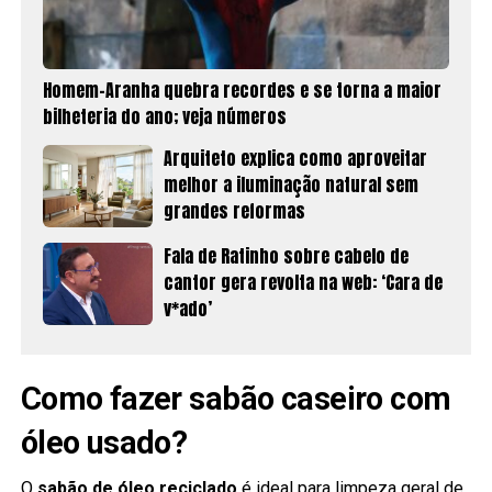
Homem-Aranha quebra recordes e se torna a maior
bilheteria do ano; veja números
Arquiteto explica como aproveitar
melhor a iluminação natural sem
grandes reformas
Fala de Ratinho sobre cabelo de
cantor gera revolta na web: ‘Cara de
v*ado’
Como fazer sabão caseiro com
óleo usado?
O
sabão de óleo reciclado
é ideal para limpeza geral de