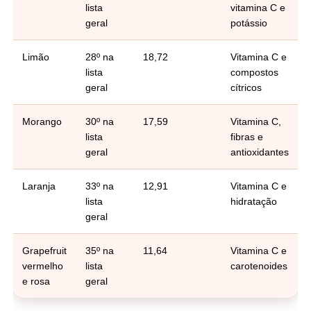
lista
vitamina C e
geral
potássio
Limão
28º na
18,72
Vitamina C e
lista
compostos
geral
cítricos
Morango
30º na
17,59
Vitamina C,
lista
fibras e
geral
antioxidantes
Laranja
33º na
12,91
Vitamina C e
lista
hidratação
geral
Grapefruit
35º na
11,64
Vitamina C e
vermelho
lista
carotenoides
e rosa
geral