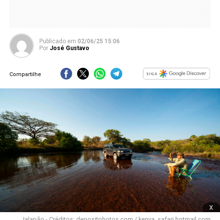
Publicado
em
02/06/25 15:06
Por
José Gustavo
Compartilhe
x
Jalapão - Créditos: depositphotos.com / kenya_safari.hotmail.com