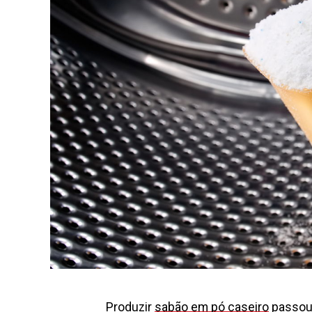
Produzir
sabão em pó caseiro
passou 