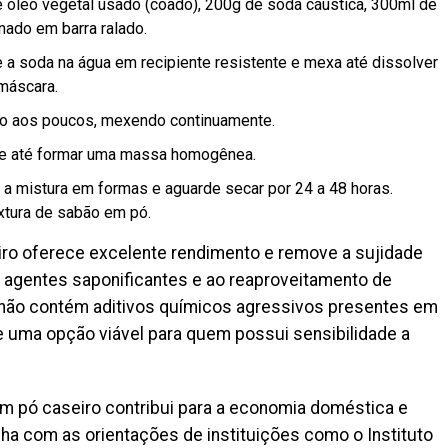
de óleo vegetal usado (coado), 200g de soda cáustica, 300ml de
inado em barra ralado.
 a soda na água em recipiente resistente e mexa até dissolver
 máscara.
o aos poucos, mexendo continuamente.
e até formar uma massa homogênea.
a mistura em formas e aguarde secar por 24 a 48 horas.
textura de sabão em pó.
iro oferece excelente rendimento e remove a sujidade
 agentes saponificantes e ao reaproveitamento de
 não contém aditivos químicos agressivos presentes em
se uma opção viável para quem possui sensibilidade a
m pó caseiro contribui para a economia doméstica e
nha com as orientações de instituições como o Instituto