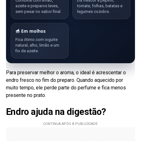
Combina com limão,
Dá frescor a pepino,
azeite e preparos leves,
tomate, folhas, batatas e
sem pesar no sabor final.
legumes cozidos.
🥣 Em molhos
Fica ótimo com iogurte
natural, alho, limão e um
fio de azeite.
Para preservar melhor o aroma, o ideal é acrescentar o
endro fresco no fim do preparo. Quando aquecido por
muito tempo, ele perde parte do perfume e fica menos
presente no prato.
Endro ajuda na digestão?