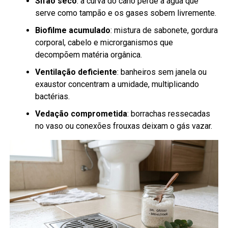
Sifão seco
: a curva do cano perde a água que
serve como tampão e os gases sobem livremente.
Biofilme acumulado
: mistura de sabonete, gordura
corporal, cabelo e microrganismos que
decompõem matéria orgânica.
Ventilação deficiente
: banheiros sem janela ou
exaustor concentram a umidade, multiplicando
bactérias.
Vedação comprometida
: borrachas ressecadas
no vaso ou conexões frouxas deixam o gás vazar.