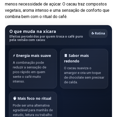
menos necessidade de açúcar. O cacau traz compostos
vegetais, aroma intenso e uma sensação de conforto que
combina bem com o ritual do café.
O que muda na xícara
☕ Rotina
Efeitos percebidos por quem troca o café puro
pela versão com cacau
⚡ Energia mais suave
🍫 Sabor mais
redondo
A combinação pode
reduzir a sensação de
O cacau suaviza o
pico rápido em quem
amargor e cria um toque
sente o café muito
de chocolate sem precisar
intenso.
de calda.
🧠 Mais foco no ritual
Pode ser uma alternativa
agradável para manhãs de
estudo, leitura ou trabalho