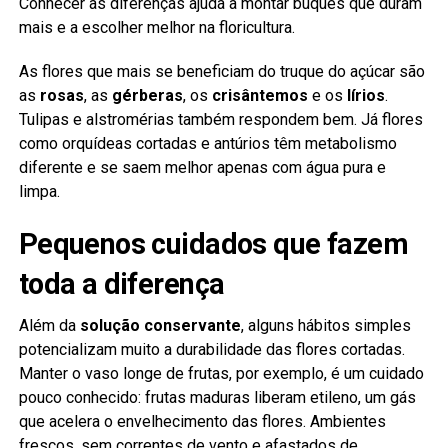
Conhecer as diferenças ajuda a montar buquês que duram
mais e a escolher melhor na floricultura.
As flores que mais se beneficiam do truque do açúcar são
as
rosas
, as
gérberas
, os
crisântemos
e os
lírios
.
Tulipas e alstromérias também respondem bem. Já flores
como orquídeas cortadas e antúrios têm metabolismo
diferente e se saem melhor apenas com água pura e
limpa.
Pequenos cuidados que fazem
toda a diferença
Além da
solução conservante
, alguns hábitos simples
potencializam muito a durabilidade das flores cortadas.
Manter o vaso longe de frutas, por exemplo, é um cuidado
pouco conhecido: frutas maduras liberam etileno, um gás
que acelera o envelhecimento das flores. Ambientes
frescos, sem correntes de vento e afastados de