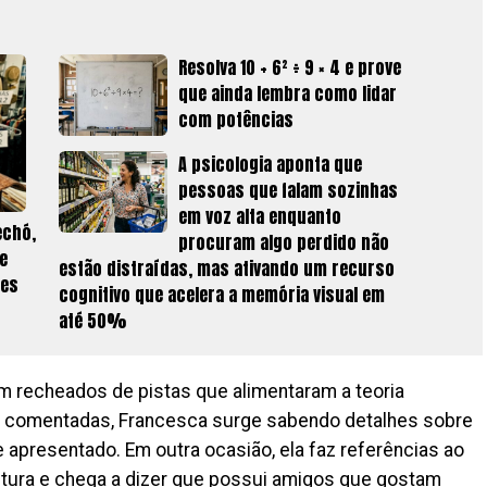
Resolva 10 + 6² ÷ 9 × 4 e prove
que ainda lembra como lidar
com potências
A psicologia aponta que
pessoas que falam sozinhas
em voz alta enquanto
echó,
procuram algo perdido não
e
estão distraídas, mas ativando um recurso
ses
cognitivo que acelera a memória visual em
até 50%
am recheados de pistas que alimentaram a teoria
s comentadas, Francesca surge sabendo detalhes sobre
e apresentado. Em outra ocasião, ela faz referências ao
ultura e chega a dizer que possui amigos que gostam