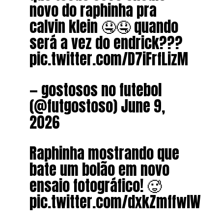
novo do raphinha pra
calvin klein 🤤🤤 quando
será a vez do endrick???
pic.twitter.com/D7iFrfLizM
— gostosos no futebol
(@futgostoso) June 9,
2026
Raphinha mostrando que
bate um bolão em novo
ensaio fotográfico! 🥵
pic.twitter.com/dxkZmffwIW