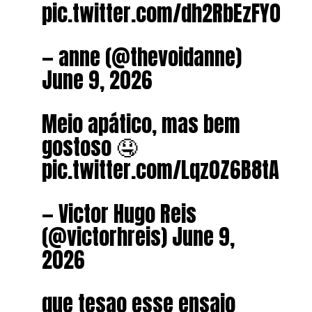
pic.twitter.com/dh2RbEzFY0
— anne (@thevoidanne)
June 9, 2026
Meio apático, mas bem
gostoso 🤤
pic.twitter.com/Lqz0Z6B8tA
— Victor Hugo Reis
(@victorhreis) June 9,
2026
que tesao esse ensaio