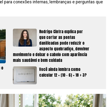
vel para conexões internas, lembranças e perguntas que
Rodrigo Cintra explica por
que cortar as pontas
danificadas pode reduzir o
aspecto quebradiço, devolver
movimento e deixar o cabelo com aparência
mais saudável e bem cuidada
 o
Você ainda lembra como
calcular 12 × (10 − 6) + 18 ÷ 3?