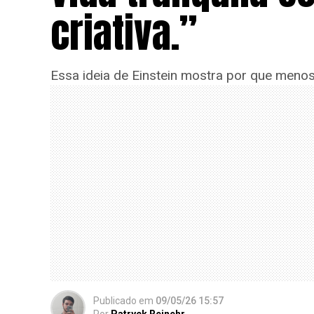
criativa.”
Essa ideia de Einstein mostra por que meno
Publicado
em
09/05/26 15:57
Por
Patryck Reinehr