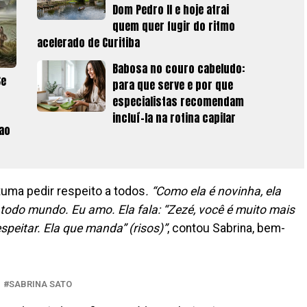
Dom Pedro II e hoje atrai
quem quer fugir do ritmo
acelerado de Curitiba
Babosa no couro cabeludo:
Se
para que serve e por que
especialistas recomendam
incluí-la na rotina capilar
 ao
uma pedir respeito a todos
. “Como ela é novinha, ela
todo mundo. Eu amo. Ela fala: “Zezé, você é muito mais
peitar. Ela que manda” (risos)”
, contou Sabrina, bem-
SABRINA SATO