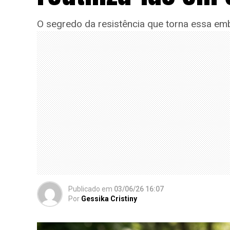
O segredo da resistência que torna essa emb
Publicado
em
03/06/26 16:07
Por
Gessika Cristiny