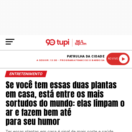
PATRULHA DA CIDADE
AO VIVO
A SEGUIR: 13:00 - PROGRAMA FRANCISCO BARBOSA
ENTRETENIMENTO
Se você tem essas duas plantas
em casa, está entre os mais
sortudos do mundo: elas limpam o
ar e fazem bem até
para seu humor
Ter essas plantas em casa é sinal de mais sorte e saúde