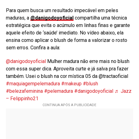
Para quem busca um resultado impecável em peles
maduras, a
@danigodoyoficial
compartilha uma técnica
estratégica que evita o acúmulo em linhas finas e garante
aquele efeito de ‘saúde’ imediato. No vídeo abaixo, ela
ensina como aplicar o blush de forma a valorizar o rosto
sem erros. Confira a aula:
@danigodoyoficial
Mulher madura não erre mais no blush
com essa super dica. Aproveita curte e já salva pra fazer
também. Usei o blush na cor mística 05 da @tractaoficial
#maquiagempelemadura
#makeup
#blush
#belezafeminina
#pelemadura
#danigodoyoficial
♬ Jazz
– Felippinho21