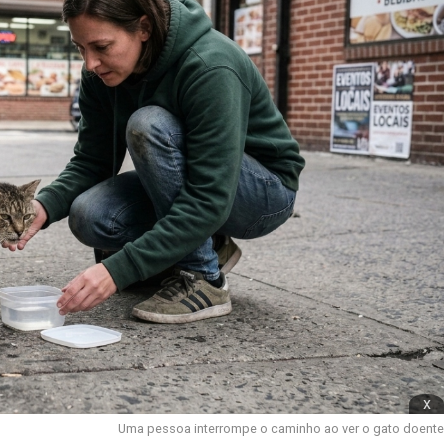
x
Uma pessoa interrompe o caminho ao ver o gato doente