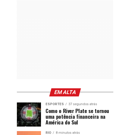
EM ALTA
ESPORTES
37 segundos atrás
Como o River Plate se tornou
uma potência financeira na
América do Sul
RIO
8 minutos atrás