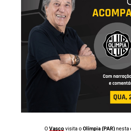
O
Vasco
visita o
Olímpia (PAR)
nesta q