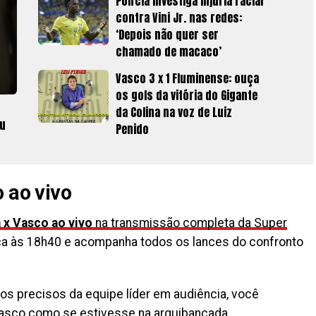
Polícia investiga injúria racial
contra Vini Jr. nas redes:
‘Depois não quer ser
chamado de macaco’
Vasco 3 x 1 Fluminense: ouça
os gols da vitória do Gigante
da Colina na voz de Luiz
ou
Penido
 ao vivo
 x Vasco ao vivo
na transmissão completa da Super
ça às 18h40 e acompanha todos os lances do confronto
os precisos da equipe líder em audiência, você
asco como se estivesse na arquibancada.