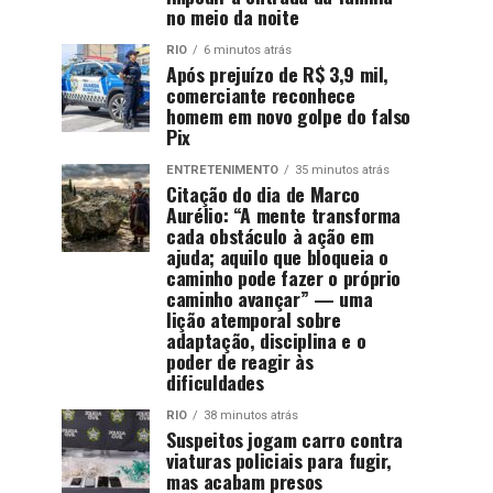
no meio da noite
RIO
6 minutos atrás
Após prejuízo de R$ 3,9 mil,
comerciante reconhece
homem em novo golpe do falso
Pix
ENTRETENIMENTO
35 minutos atrás
Citação do dia de Marco
Aurélio: “A mente transforma
cada obstáculo à ação em
ajuda; aquilo que bloqueia o
caminho pode fazer o próprio
caminho avançar” — uma
lição atemporal sobre
adaptação, disciplina e o
poder de reagir às
dificuldades
RIO
38 minutos atrás
Suspeitos jogam carro contra
viaturas policiais para fugir,
mas acabam presos