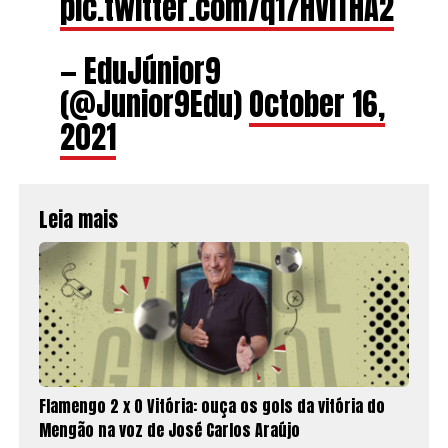
pic.twitter.com/q17HVlTHA2
— EduJúnior9
(@Junior9Edu)
October 16,
2021
Leia mais
Flamengo 2 x 0 Vitória: ouça os gols da vitória do
Mengão na voz de José Carlos Araújo