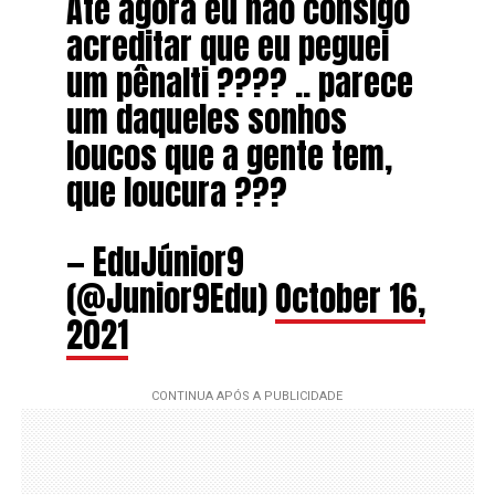
Até agora eu não consigo
acreditar que eu peguei
um pênalti ???? .. parece
um daqueles sonhos
loucos que a gente tem,
que loucura ???
— EduJúnior9
(@Junior9Edu)
October 16,
2021