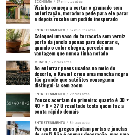
ECONOMIA
37 minutos atrás
Vizinho começa a cortar o gramado sem
autorização, moradora pede para ele parar
e depois recebe um pedido inesperado
ENTRETENIMENTO
57 minutos atrás
Coloquei um vaso de terracota sem verniz
perto da janela apenas para decorar e,
quando o calor chegou, percebi uma
vantagem que nunca tinha notado
MUNDO
2 horas atrás
Ao enterrar pneus usados no meio do
deserto, o Kuwait criou uma mancha negra
tão grande que satélites conseguem
distingui-la sem zoom
ENTRETENIMENTO
2 horas atrás
Poucos acertam de primeira: quanto é 30 +
40 ÷ 8 × 2? O resultado testa quem faz a
conta rápido demais
ENTRETENIMENTO
3 horas atrás
Por que os gregos pintam portas e janelas
de azul? Não é apenas decoração, mas uma