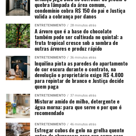
quebra lâmpada da área comum,
condomínio cobra R$ 150 do pai e Justiça
valida a cobrança por danos
ENTRETENIMENTO
28 minutos atrás
A árvore que é a base do chocolate
também pode ser cultivada no quintal: a
fruta tropical cresce sob a sombra de
outras árvores e produz rápido
ENTRETENIMENTO
36 minutos atrás
Inquilina pinta as paredes do apartamento
de cor escura durante o contrato, na
devolução o proprietário exige R$ 4.800
para repintar de branco e Justiça decide
quem paga
ENTRETENIMENTO
37 minutos atrás
Misturar amido de milho, detergente e
água morna: para que serve e por que é
recomendado
ENTRETENIMENTO
46 minutos atrás
Esfregar cubos de gelo na grelha quente
antes do churrasco: para que serve esse