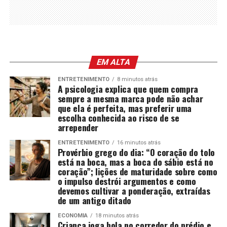
EM ALTA
ENTRETENIMENTO
8 minutos atrás
A psicologia explica que quem compra
sempre a mesma marca pode não achar
que ela é perfeita, mas preferir uma
escolha conhecida ao risco de se
arrepender
ENTRETENIMENTO
16 minutos atrás
Provérbio grego do dia: “O coração do tolo
está na boca, mas a boca do sábio está no
coração”; lições de maturidade sobre como
o impulso destrói argumentos e como
devemos cultivar a ponderação, extraídas
de um antigo ditado
ECONOMIA
18 minutos atrás
Criança joga bola no corredor do prédio e