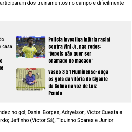
articiparam dos treinamentos no campo e dificilmente
Polícia investiga injúria racial
contra Vini Jr. nas redes:
‘Depois não quer ser
do
chamado de macaco’
de
Vasco 3 x 1 Fluminense: ouça
os gols da vitória do Gigante
da Colina na voz de Luiz
Penido
dez no gol; Daniel Borges, Adryelson, Victor Cuesta e
rdo; Jeffinho (Victor Sá), Tiquinho Soares e Junior