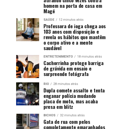
homem na porta de casa em
Magé
SAÚDE
12 minutos atrás
Professora de ioga chega aos
103 anos com disposição e
revela os hábitos que mantêm
o corpo ativo e a mente
saudável
ENTRETENIMENTO
18 minutos atrás
Cachorrinha protege barriga
de grávida em ensaio e
surpreende fotógrafa
RIO
28 minutos atrás
Dupla comete assalto e tenta
enganar polícia mudando
placa de moto, mas acaba
presa em blitz
BICHOS
32 minutos atrás
Gata de rua com pelos
completamente emaranhados