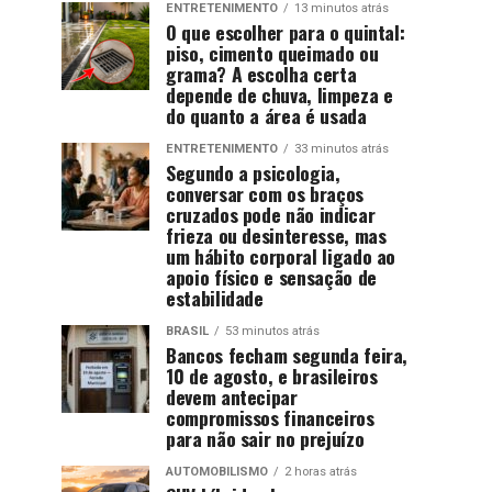
ENTRETENIMENTO
13 minutos atrás
O que escolher para o quintal:
piso, cimento queimado ou
grama? A escolha certa
depende de chuva, limpeza e
do quanto a área é usada
ENTRETENIMENTO
33 minutos atrás
Segundo a psicologia,
conversar com os braços
cruzados pode não indicar
frieza ou desinteresse, mas
um hábito corporal ligado ao
apoio físico e sensação de
estabilidade
BRASIL
53 minutos atrás
Bancos fecham segunda feira,
10 de agosto, e brasileiros
devem antecipar
compromissos financeiros
para não sair no prejuízo
AUTOMOBILISMO
2 horas atrás