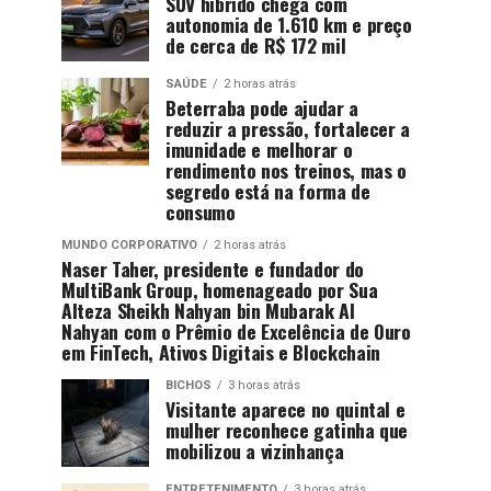
SUV híbrido chega com
autonomia de 1.610 km e preço
de cerca de R$ 172 mil
SAÚDE
2 horas atrás
Beterraba pode ajudar a
reduzir a pressão, fortalecer a
imunidade e melhorar o
rendimento nos treinos, mas o
segredo está na forma de
consumo
MUNDO CORPORATIVO
2 horas atrás
Naser Taher, presidente e fundador do
MultiBank Group, homenageado por Sua
Alteza Sheikh Nahyan bin Mubarak Al
Nahyan com o Prêmio de Excelência de Ouro
em FinTech, Ativos Digitais e Blockchain
BICHOS
3 horas atrás
Visitante aparece no quintal e
mulher reconhece gatinha que
mobilizou a vizinhança
ENTRETENIMENTO
3 horas atrás