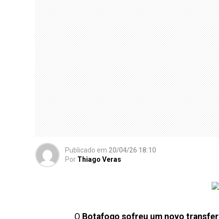
Publicado
em
20/04/26 18:10
Por
Thiago Veras
O
Botafogo sofreu um novo transfer