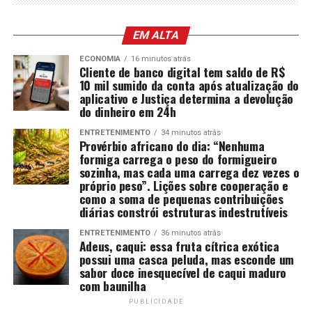
EM ALTA
ECONOMIA
16 minutos atrás
Cliente de banco digital tem saldo de R$
10 mil sumido da conta após atualização do
aplicativo e Justiça determina a devolução
do dinheiro em 24h
ENTRETENIMENTO
34 minutos atrás
Provérbio africano do dia: “Nenhuma
formiga carrega o peso do formigueiro
sozinha, mas cada uma carrega dez vezes o
próprio peso”. Lições sobre cooperação e
como a soma de pequenas contribuições
diárias constrói estruturas indestrutíveis
ENTRETENIMENTO
36 minutos atrás
Adeus, caqui: essa fruta cítrica exótica
possui uma casca peluda, mas esconde um
sabor doce inesquecível de caqui maduro
com baunilha
PUBLICIDADE