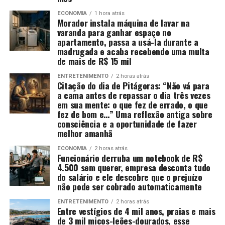
ECONOMIA
1 hora atrás
Morador instala máquina de lavar na
varanda para ganhar espaço no
apartamento, passa a usá-la durante a
madrugada e acaba recebendo uma multa
de mais de R$ 15 mil
ENTRETENIMENTO
2 horas atrás
Citação do dia de Pitágoras: “Não vá para
a cama antes de repassar o dia três vezes
em sua mente: o que fez de errado, o que
fez de bom e…” Uma reflexão antiga sobre
consciência e a oportunidade de fazer
melhor amanhã
ECONOMIA
2 horas atrás
Funcionário derruba um notebook de R$
4.500 sem querer, empresa desconta tudo
do salário e ele descobre que o prejuízo
não pode ser cobrado automaticamente
ENTRETENIMENTO
2 horas atrás
Entre vestígios de 4 mil anos, praias e mais
de 3 mil micos-leões-dourados, esse