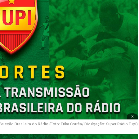
x
Seleção Brasileira do Rádio (Foto: Erika Corrêa/ Divulgação: Super Rádio Tupi)