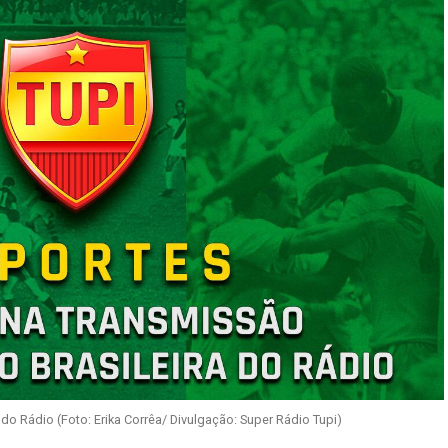
 do Rádio (Foto: Erika Corrêa/ Divulgação: Super Rádio Tupi)