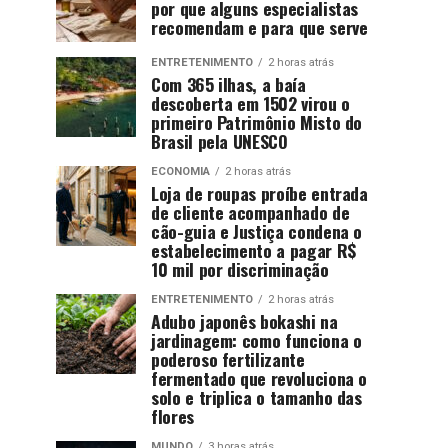
por que alguns especialistas
recomendam e para que serve
ENTRETENIMENTO
2 horas atrás
Com 365 ilhas, a baía
descoberta em 1502 virou o
primeiro Patrimônio Misto do
Brasil pela UNESCO
ECONOMIA
2 horas atrás
Loja de roupas proíbe entrada
de cliente acompanhado de
cão-guia e Justiça condena o
estabelecimento a pagar R$
10 mil por discriminação
ENTRETENIMENTO
2 horas atrás
Adubo japonês bokashi na
jardinagem: como funciona o
poderoso fertilizante
fermentado que revoluciona o
solo e triplica o tamanho das
flores
MUNDO
3 horas atrás