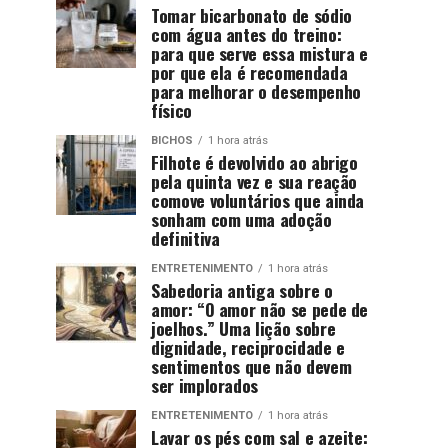
Tomar bicarbonato de sódio
com água antes do treino:
para que serve essa mistura e
por que ela é recomendada
para melhorar o desempenho
físico
BICHOS
1 hora atrás
Filhote é devolvido ao abrigo
pela quinta vez e sua reação
comove voluntários que ainda
sonham com uma adoção
definitiva
ENTRETENIMENTO
1 hora atrás
Sabedoria antiga sobre o
amor: “O amor não se pede de
joelhos.” Uma lição sobre
dignidade, reciprocidade e
sentimentos que não devem
ser implorados
ENTRETENIMENTO
1 hora atrás
Lavar os pés com sal e azeite: