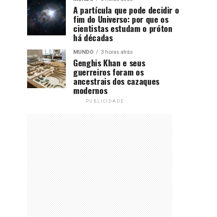
A partícula que pode decidir o
fim do Universo: por que os
cientistas estudam o próton
há décadas
MUNDO
3 horas atrás
Genghis Khan e seus
guerreiros foram os
ancestrais dos cazaques
modernos
PUBLICIDADE