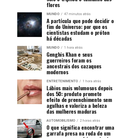
flores
MUNDO
47 minutos atrás
A partícula que pode decidir o
fim do Universo: por que os
cientistas estudam o próton
há décadas
MUNDO
1 hora atrás
Genghis Khan e seus
guerreiros foram os
ancestrais dos cazaques
modernos
ENTRETENIMENTO
1 hora atrás
Lábios mais volumosos depois
dos 50: produto promete
efeito de preenchimento sem
agulhas e valoriza a beleza
das mulheres maduras
AUTOMOBILISMO
2 horas atrás
O que significa encontrar uma
garrafa presa na roda de um