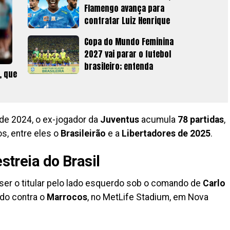
Flamengo avança para
contratar Luiz Henrique
Copa do Mundo Feminina
2027 vai parar o futebol
brasileiro; entenda
, que
de 2024, o ex-jogador da
Juventus
acumula
78 partidas
,
os, entre eles o
Brasileirão
e a
Libertadores de 2025
.
estreia do Brasil
ser o titular pelo lado esquerdo sob o comando de
Carlo
ado contra o
Marrocos
, no MetLife Stadium, em Nova