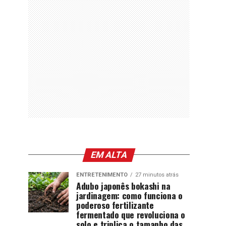
EM ALTA
ENTRETENIMENTO
27 minutos atrás
Adubo japonês bokashi na
jardinagem: como funciona o
poderoso fertilizante
fermentado que revoluciona o
solo e triplica o tamanho das