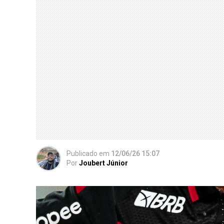
Publicado
em
12/06/26 15:07
Por
Joubert Júnior