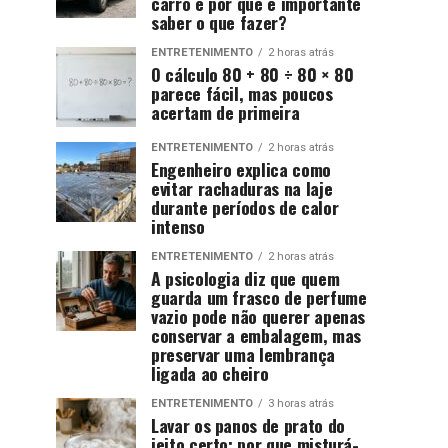
carro e por que é importante
saber o que fazer?
ENTRETENIMENTO
2 horas atrás
O cálculo 80 + 80 ÷ 80 × 80
parece fácil, mas poucos
acertam de primeira
ENTRETENIMENTO
2 horas atrás
Engenheiro explica como
evitar rachaduras na laje
durante períodos de calor
intenso
ENTRETENIMENTO
2 horas atrás
A psicologia diz que quem
guarda um frasco de perfume
vazio pode não querer apenas
conservar a embalagem, mas
preservar uma lembrança
ligada ao cheiro
ENTRETENIMENTO
3 horas atrás
Lavar os panos de prato do
jeito certo: por que misturá-