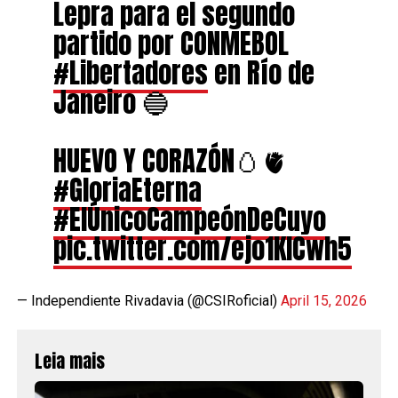
Lepra para el segundo
partido por CONMEBOL
#Libertadores
en Río de
Janeiro 🔵
HUEVO Y CORAZÓN🥚🫀
#GloriaEterna
#ElÚnicoCampeónDeCuyo
pic.twitter.com/ejo1KICwh5
— Independiente Rivadavia (@CSIRoficial)
April 15, 2026
Leia mais