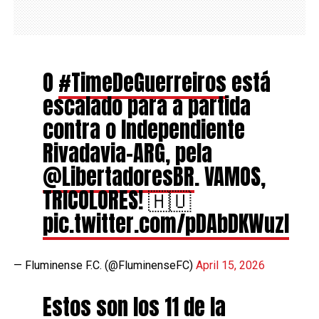
O
#TimeDeGuerreiros
está
escalado para a partida
contra o Independiente
Rivadavia-ARG, pela
@LibertadoresBR
. VAMOS,
TRICOLORES! 🇭🇺
pic.twitter.com/pDAbDKWuzl
— Fluminense F.C. (@FluminenseFC)
April 15, 2026
Estos son los 11 de la