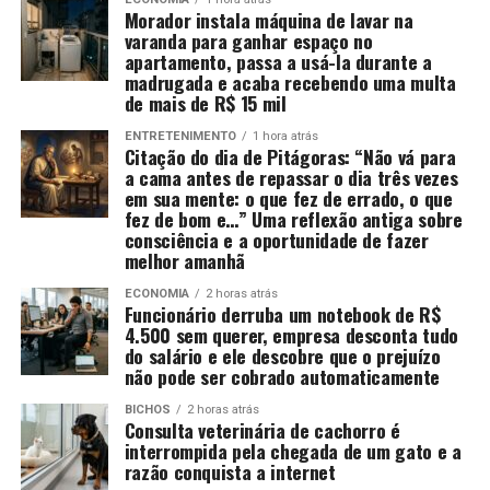
Morador instala máquina de lavar na
varanda para ganhar espaço no
apartamento, passa a usá-la durante a
madrugada e acaba recebendo uma multa
de mais de R$ 15 mil
ENTRETENIMENTO
1 hora atrás
Citação do dia de Pitágoras: “Não vá para
a cama antes de repassar o dia três vezes
em sua mente: o que fez de errado, o que
fez de bom e…” Uma reflexão antiga sobre
consciência e a oportunidade de fazer
melhor amanhã
ECONOMIA
2 horas atrás
Funcionário derruba um notebook de R$
4.500 sem querer, empresa desconta tudo
do salário e ele descobre que o prejuízo
não pode ser cobrado automaticamente
BICHOS
2 horas atrás
Consulta veterinária de cachorro é
interrompida pela chegada de um gato e a
razão conquista a internet