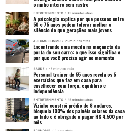
o ninho inteiro sem rastro
ENTRETENIMENTO
13 minutos atrás
A psicologia explica por que pessoas entre
50 e 75 anos podem tolerar melhor o
silêncio do que gerações mais jovens
AUTOMOBILISMO
25 minutos atrás
Encontrando uma moeda na maçaneta da
porta do seu carro: o que isso significa e
por que você precisa agir no momento
SAÚDE
45 minutos atrás
Personal trainer de 55 anos revela os 5
exercícios que faz em casa para
envelhecer com força, equilíbrio e
independência
ENTRETENIMENTO
45 minutos atrás
Vizinho constrói prédio de 8 andares,
bloqueia 100% dos painéis solares da casa
ao lado e é obrigado a pagar R$ 4.500 por
mês
ECONOMIA
1 hora atrás