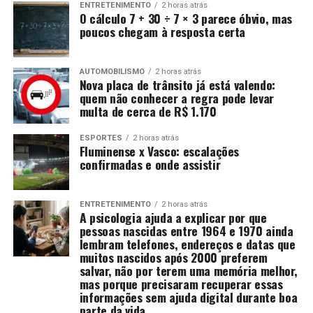
ENTRETENIMENTO
2 horas atrás
O cálculo 7 + 30 ÷ 7 × 3 parece óbvio, mas
poucos chegam à resposta certa
AUTOMOBILISMO
2 horas atrás
Nova placa de trânsito já está valendo:
quem não conhecer a regra pode levar
multa de cerca de R$ 1.170
ESPORTES
2 horas atrás
Fluminense x Vasco: escalações
confirmadas e onde assistir
ENTRETENIMENTO
2 horas atrás
A psicologia ajuda a explicar por que
pessoas nascidas entre 1964 e 1970 ainda
lembram telefones, endereços e datas que
muitos nascidos após 2000 preferem
salvar, não por terem uma memória melhor,
mas porque precisaram recuperar essas
informações sem ajuda digital durante boa
parte da vida