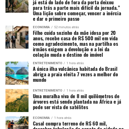
já está do lado de fora da porta deixou
para trás a parte mais difícil da jornada.”
Uma lição sobre começar, vencer a inércia
e dar o primeiro passo
ECONOMIA
52 minutos atrás
Filho cuida sozinho da mãe idosa por 20
anos, recebe casa de R$ 500 mil em vida
como agradecimento, mas na partilha os
irmãos exigem a devolução e a lei da
colação muda o destino do imóvel
ENTRETENIMENTO
1 hora atrás
A única ilha vulcânica habitada do Brasil
abriga a praia eleita 7 vezes a melhor do
mundo
ENTRETENIMENTO
1 hora atrás
Uma muralha viva de 8 mil quilômetros de
árvores está sendo plantada na África e já
pode ser vista de satélites
ECONOMIA
1 hora atrás
Casal compra terreno de R$ 60 mil,
descobre tubulação de esgoto da cidade no