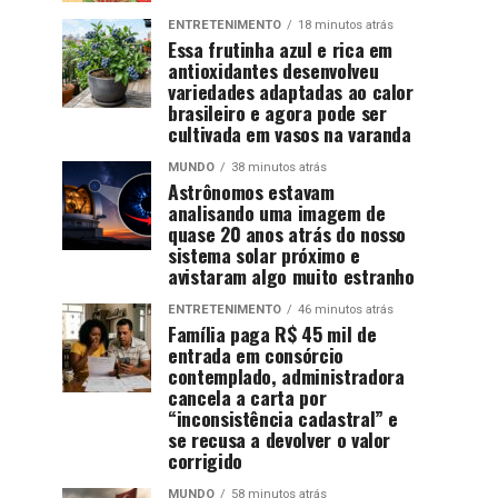
ENTRETENIMENTO
18 minutos atrás
Essa frutinha azul e rica em
antioxidantes desenvolveu
variedades adaptadas ao calor
brasileiro e agora pode ser
cultivada em vasos na varanda
MUNDO
38 minutos atrás
Astrônomos estavam
analisando uma imagem de
quase 20 anos atrás do nosso
sistema solar próximo e
avistaram algo muito estranho
ENTRETENIMENTO
46 minutos atrás
Família paga R$ 45 mil de
entrada em consórcio
contemplado, administradora
cancela a carta por
“inconsistência cadastral” e
se recusa a devolver o valor
corrigido
MUNDO
58 minutos atrás