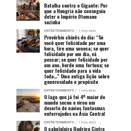
Batalha contra o Gigante: Por
que a Hungria não conseguiu
deter o Império Otomano
sozinha
ENTRETENIMENTO
1 hora atrás
Provérbio chinês do dia: “Se
você quer felicidade por uma
hora, tire uma soneca; se quer
felicidade por um dia, vá
pescar; se quer felicidade por
um ano, herde uma fortuna; se
quer felicidade para a vida
toda…” Uma antiga lição sobre
generosidade e propósito
ENTRETENIMENTO
1 hora atrás
O lago que já foi 4º maior do
mundo secou e virou um
deserto de navios fantasmas
enferrujados na Ásia Central
ENTRETENIMENTO
1 hora atrás
O cabeleleiro Rodrigo Cintra