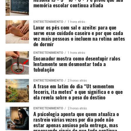
memória escolar continua afiada
ENTRETENIMENTO
1 hora atrás
Lavar os pés com sal e azeite: para que
serve esse cuidado caseiro e por que cada
vez mais pessoas o incluem na rotina antes
de dormir
ENTRETENIMENTO
1 hora atrás
Encanador mostra como desentupir ralos
lentamente sem desmontar toda a
tubulação
ENTRETENIMENTO
2 horas atrás
A frase em latim do dia “Ut sementem
feceris, ita metes” o que significa e o que
ela revela sobre o peso do destino
ENTRETENIMENTO
2 horas atrás
A psicologia aponta que quem atualiza o
rastreio várias vezes por dia pode não
estar apenas ansioso pela entrega, mas
procurando sinais de que tudo continua