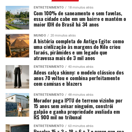
ENTRETENIMENTO
18 minutos atrás
Com 100% de saneamento e sem favelas,
essa cidade cabe em um bairro e mantém o
maior IDH do Brasil há 34 anos
MUNDO
20 minutos atrás
A história completa do Antigo Egito: como
uma civilização às margens do Nilo criou
faraós, pirâmides e um legado que
atravessa mais de 3 mil anos
ENTRETENIMENTO
40 minutos atrás
Adeus calça skinny: o modelo clássico dos
anos 70 voltou e combina perfeitamente
com camisas e blazers
ENTRETENIMENTO
48 minutos atrás
Morador paga IPTU de terreno vizinho por
15 anos sem avisar ninguém, constrói
galpão e ganha propriedade avaliada em
R$ 900 mil no tribunal
ENTRETENIMENTO
60 minutos atrás
Resolva 15 × 3 − 18 ÷ 6 + 7 e prove que sua