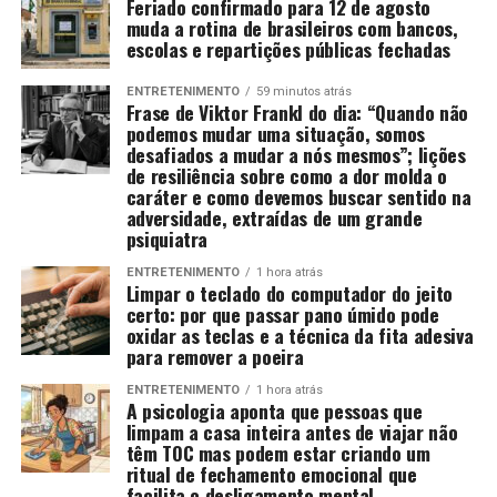
Feriado confirmado para 12 de agosto
muda a rotina de brasileiros com bancos,
escolas e repartições públicas fechadas
ENTRETENIMENTO
59 minutos atrás
Frase de Viktor Frankl do dia: “Quando não
podemos mudar uma situação, somos
desafiados a mudar a nós mesmos”; lições
de resiliência sobre como a dor molda o
caráter e como devemos buscar sentido na
adversidade, extraídas de um grande
psiquiatra
ENTRETENIMENTO
1 hora atrás
Limpar o teclado do computador do jeito
certo: por que passar pano úmido pode
oxidar as teclas e a técnica da fita adesiva
para remover a poeira
ENTRETENIMENTO
1 hora atrás
A psicologia aponta que pessoas que
limpam a casa inteira antes de viajar não
têm TOC mas podem estar criando um
ritual de fechamento emocional que
facilita o desligamento mental