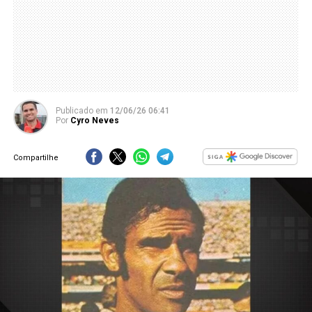
Publicado
em
12/06/26 06:41
Por
Cyro Neves
Compartilhe