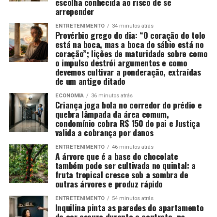
escolha conhecida ao risco de se
arrepender
ENTRETENIMENTO
34 minutos atrás
Provérbio grego do dia: “O coração do tolo
está na boca, mas a boca do sábio está no
coração”; lições de maturidade sobre como
o impulso destrói argumentos e como
devemos cultivar a ponderação, extraídas
de um antigo ditado
ECONOMIA
36 minutos atrás
Criança joga bola no corredor do prédio e
quebra lâmpada da área comum,
condomínio cobra R$ 150 do pai e Justiça
valida a cobrança por danos
ENTRETENIMENTO
46 minutos atrás
A árvore que é a base do chocolate
também pode ser cultivada no quintal: a
fruta tropical cresce sob a sombra de
outras árvores e produz rápido
ENTRETENIMENTO
54 minutos atrás
Inquilina pinta as paredes do apartamento
de cor escura durante o contrato, na