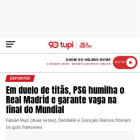
SHOW DO HELENO ROTAY
AO VIVO
A SEGUIR: 06:00 - SHOW DO ANTÔNIO CARLOS
ESPORTES
Em duelo de titãs, PSG humilha o
Real Madrid e garante vaga na
final do Mundial
Fabián Ruiz (duas vezes), Dembélé e Gonçalo Ramos fizeram
os gols franceses