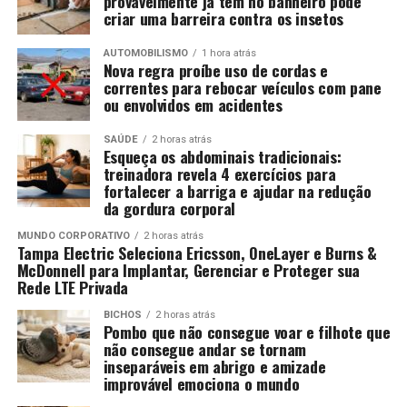
provavelmente já tem no banheiro pode
criar uma barreira contra os insetos
AUTOMOBILISMO
1 hora atrás
Nova regra proíbe uso de cordas e
correntes para rebocar veículos com pane
ou envolvidos em acidentes
SAÚDE
2 horas atrás
Esqueça os abdominais tradicionais:
treinadora revela 4 exercícios para
fortalecer a barriga e ajudar na redução
da gordura corporal
MUNDO CORPORATIVO
2 horas atrás
Tampa Electric Seleciona Ericsson, OneLayer e Burns &
McDonnell para Implantar, Gerenciar e Proteger sua
Rede LTE Privada
BICHOS
2 horas atrás
Pombo que não consegue voar e filhote que
não consegue andar se tornam
inseparáveis em abrigo e amizade
improvável emociona o mundo