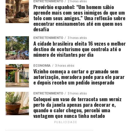
ENTRETENIMENTO
2 horas atrás
Provérbio espanhol: “Um homem sábio
aprende mais com seus inimigos do que um
tolo com seus amigos.” Uma reflexão sobre
encontrar ensinamentos até em quem nos
desafia
ENTRETENIMENTO
3 horas atrás
A cidade brasileira eleita 16 vezes o melhor
destino de ecoturismo que controla até o
número de visitantes por dia
ECONOMIA
3 horas atrás
Vizinho começa a cortar o gramado sem
autorização, moradora pede para ele parar
e depois recebe um pedido inesperado
ENTRETENIMENTO
3 horas atrás
Coloquei um vaso de terracota sem verniz
perto da janela apenas para decorar e,
quando o calor chegou, percebi uma
vantagem que nunca tinha notado
PUBLICIDADE