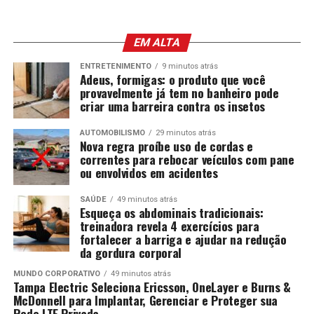
EM ALTA
ENTRETENIMENTO
9 minutos atrás
Adeus, formigas: o produto que você
provavelmente já tem no banheiro pode
criar uma barreira contra os insetos
AUTOMOBILISMO
29 minutos atrás
Nova regra proíbe uso de cordas e
correntes para rebocar veículos com pane
ou envolvidos em acidentes
SAÚDE
49 minutos atrás
Esqueça os abdominais tradicionais:
treinadora revela 4 exercícios para
fortalecer a barriga e ajudar na redução
da gordura corporal
MUNDO CORPORATIVO
49 minutos atrás
Tampa Electric Seleciona Ericsson, OneLayer e Burns &
McDonnell para Implantar, Gerenciar e Proteger sua
Rede LTE Privada