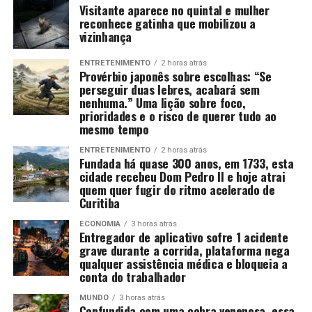
Visitante aparece no quintal e mulher
reconhece gatinha que mobilizou a
vizinhança
ENTRETENIMENTO
2 horas atrás
Provérbio japonês sobre escolhas: “Se
perseguir duas lebres, acabará sem
nenhuma.” Uma lição sobre foco,
prioridades e o risco de querer tudo ao
mesmo tempo
ENTRETENIMENTO
2 horas atrás
Fundada há quase 300 anos, em 1733, esta
cidade recebeu Dom Pedro II e hoje atrai
quem quer fugir do ritmo acelerado de
Curitiba
ECONOMIA
3 horas atrás
Entregador de aplicativo sofre 1 acidente
grave durante a corrida, plataforma nega
qualquer assistência médica e bloqueia a
conta do trabalhador
MUNDO
3 horas atrás
Confundida com uma cobra venenosa, essa