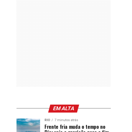
EM ALTA
RIO
7 minutos atrás
Frente fria muda o tempo no
Rio: veja a previsão para o fim