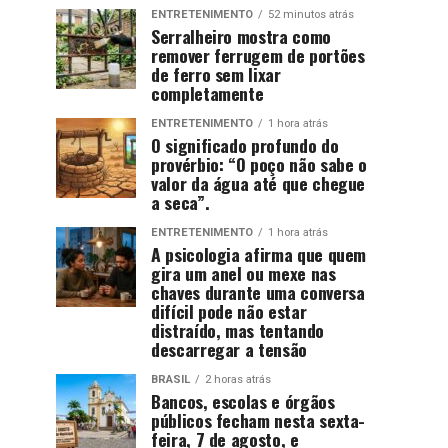
ENTRETENIMENTO
52 minutos atrás
Serralheiro mostra como
remover ferrugem de portões
de ferro sem lixar
completamente
ENTRETENIMENTO
1 hora atrás
O significado profundo do
provérbio: “O poço não sabe o
valor da água até que chegue
a seca”.
ENTRETENIMENTO
1 hora atrás
A psicologia afirma que quem
gira um anel ou mexe nas
chaves durante uma conversa
difícil pode não estar
distraído, mas tentando
descarregar a tensão
BRASIL
2 horas atrás
Bancos, escolas e órgãos
públicos fecham nesta sexta-
feira, 7 de agosto, e