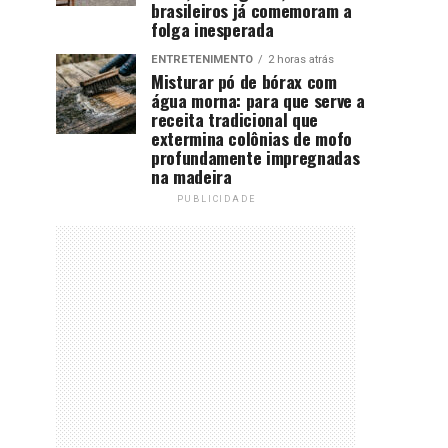
brasileiros já comemoram a
folga inesperada
ENTRETENIMENTO
2 horas atrás
Misturar pó de bórax com
água morna: para que serve a
receita tradicional que
extermina colônias de mofo
profundamente impregnadas
na madeira
PUBLICIDADE